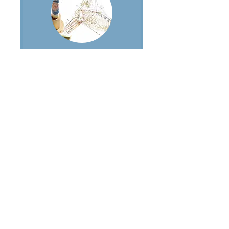
Stage spécialisé -
Les méridiens
Le 23 et 24 mars 2024.
Théorie & pratique, places
limitées.