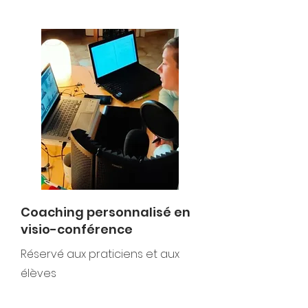
Coaching personnalisé en
visio-conférence
Réservé
aux praticiens et aux
élèves