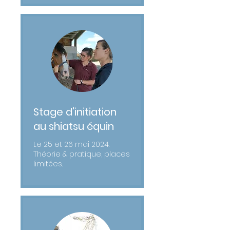
Stage d'initiation
au shiatsu équin
Le 25 et 26 mai 2024.
Théorie & pratique, places
limitées.