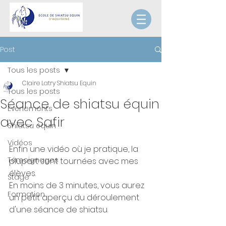
Post
Tous les posts
Claire Latry Shiatsu Equin
Tous les posts
Séance de shiatsu équin
Événements
avec Safir
Shiatsu équin
Vidéos
Enfin une vidéo où je pratique, la 
Témoignages
plupart sont tournées avec mes 
élèves.
Stage
En moins de 3 minutes, vous aurez 
Formation
un petit aperçu du déroulement 
d'une séance de shiatsu.