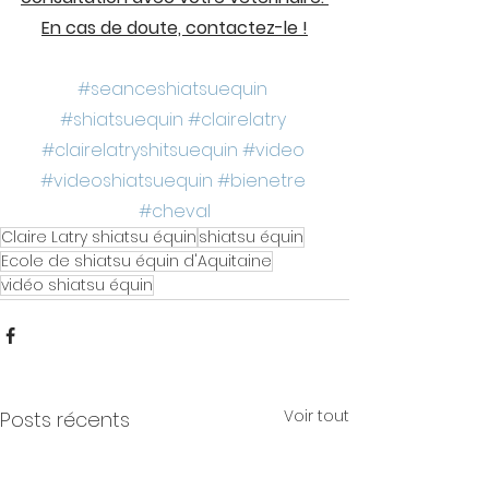
En cas de doute, contactez-le !
#seanceshiatsuequin
#shiatsuequin
#clairelatry
#clairelatryshitsuequin
#video
#videoshiatsuequin
#bienetre
#cheval
Claire Latry shiatsu équin
shiatsu équin
Ecole de shiatsu équin d'Aquitaine
vidéo shiatsu équin
Voir tout
Posts récents