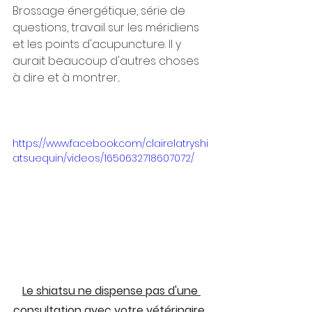
Brossage énergétique, série de 
questions, travail sur les méridiens 
et les points d'acupuncture. Il y 
aurait beaucoup d'autres choses 
à dire et à montrer...
https://www.facebook.com/clairelatryshi
atsuequin/videos/1650632718607072/
Le shiatsu ne dispense pas d'une 
consultation avec votre vétérinaire. 