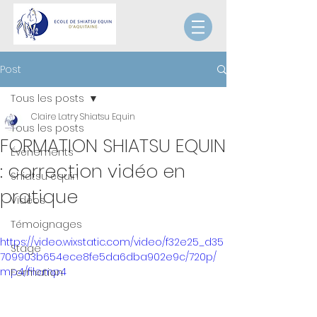
Post
Tous les posts
Claire Latry Shiatsu Equin
Tous les posts
FORMATION SHIATSU EQUIN
Événements
: correction vidéo en
Shiatsu équin
pratique
Vidéos
Témoignages
https://video.wixstatic.com/video/f32e25_d35
Stage
709903b654ece8fe5da6dba902e9c/720p/
mp4/file.mp4
Formation