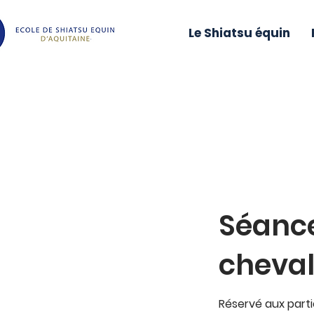
Le Shiatsu équin
Séance
cheva
Réservé aux parti