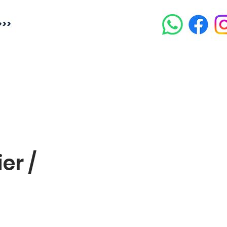
>>>
er /