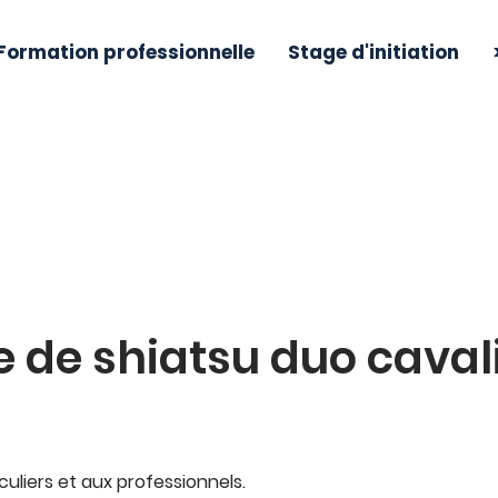
Formation professionnelle
Stage d'initiation
FORMULES ET TARIFS
 de shiatsu duo cavali
l
culiers et aux professionnels.