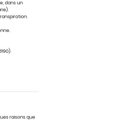
ie, dans un
ie).
transpiration.
enne.
3190).
ques raisons que