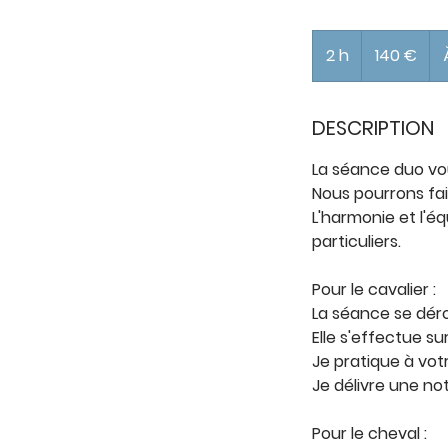
140
euros
2 h
2
140 €
h
DESCRIPTION
La séance duo vou
Nous pourrons fai
L'harmonie et l'éq
particuliers.
Pour le cavalier :
La séance se déro
Elle s'effectue s
Je pratique à vot
Je délivre une no
Pour le cheval :