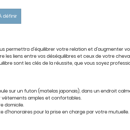
À définir
s permettra d'équilibrer votre relation et d'augmenter v
re les liens entre vos déséquilibres et ceux de votre cheval
uilibre sont les clés de la réussite, que vous soyez profess
ule sur un futon (matelas japonais), dans un endroit calm
ur vêtements amples et confortables.
re domicile.
te d'honoraires pour la prise en charge par votre mutuelle.