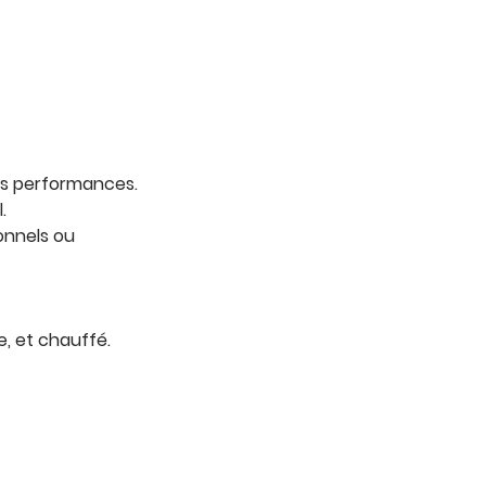
os performances.
.
ionnels ou
e, et chauffé.