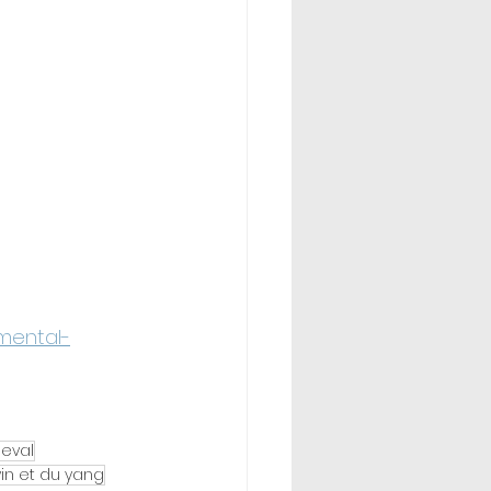
mental-
eval
yin et du yang