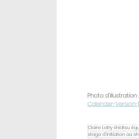
Photo d'illustration :
Calender-Version-
Claire Latry shiatsu éq
stage d'initiation au s