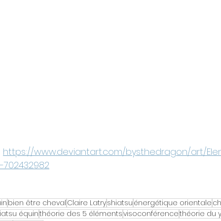
 
https://www.deviantart.com/bysthedragon/art/Ele
1-702432982
uin
bien être cheval
Claire Latry
shiatsu
énergétique orientale
ch
hiatsu équin
théorie des 5 éléments
visoconférence
théorie du 