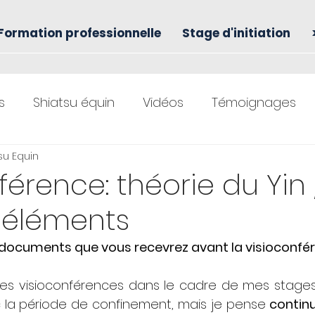
Formation professionnelle
Stage d'initiation
s
Shiatsu équin
Vidéos
Témoignages
tsu Equin
férence: théorie du Yin
 éléments
 documents que vous recevrez avant la visioconfé
des visioconférences dans le cadre de mes stages d
 la période de confinement, mais je pense 
continu