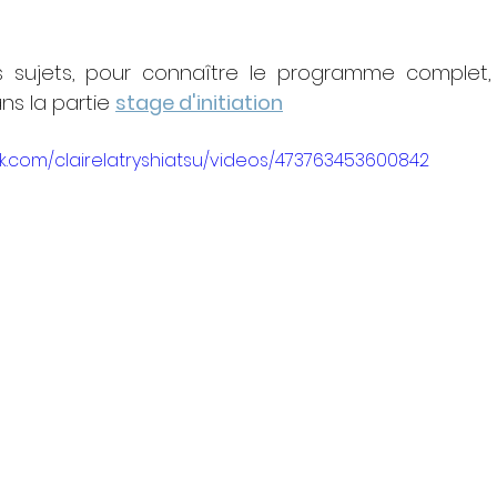
s sujets, pour connaître le programme complet, la
ans la partie 
stage d'initiation
k.com/clairelatryshiatsu/videos/473763453600842