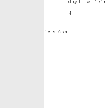
stage
test des 5 élém
Posts récents