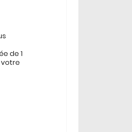
us 
e de 1 
votre 