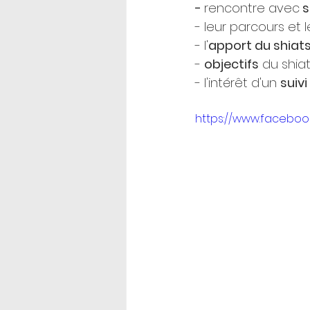
- 
rencontre avec
 
- leur parcours et l
- l'
apport du shiat
- 
objectifs
 du shiat
- l'intérêt d'un 
suivi
https://www.faceboo