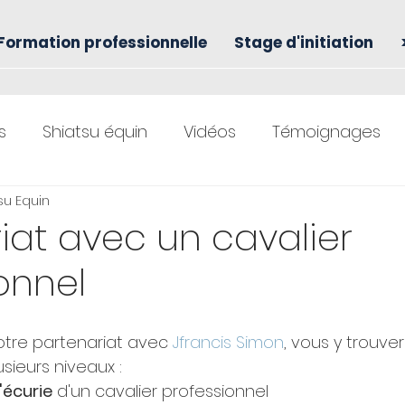
Formation professionnelle
Stage d'initiation
s
Shiatsu équin
Vidéos
Témoignages
tsu Equin
iat avec un cavalier
onnel
notre partenariat avec 
Jfrancis Simon
, vous y trouve
usieurs niveaux :
'écurie
 d'un cavalier professionnel 