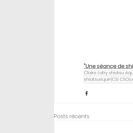
"Une séance de shi
Claire Latry shiatsu éq
shiatsuéquin
CSI CSO
c
Posts récents