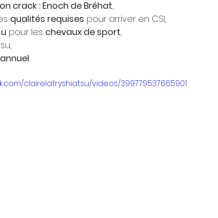
son crack : Enoch de Bréhat
,
es 
qualités requises
 pour arriver en CSI,
su
 pour les 
chevaux de sport
,
su,
 annuel
.
k.com/clairelatryshiatsu/videos/399779537665901