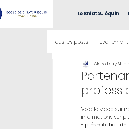
Le Shiatsu équin
Tous les posts
Événement
Claire Latry Shia
Formation
Partenar
professi
Voici la vidéo sur 
informations sur pl
- 
présentation de l