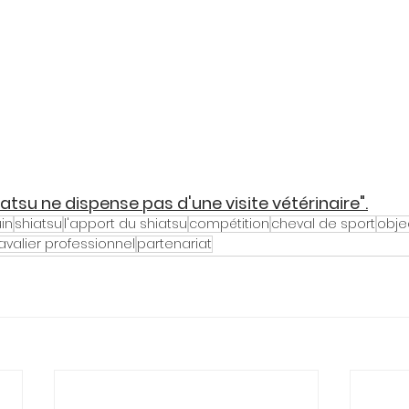
atsu ne dispense pas d'une visite vétérinaire".
uin
shiatsu
l'apport du shiatsu
compétition
cheval de sport
obje
avalier professionnel
partenariat