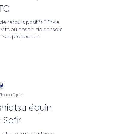
TC
e retours positifs ? Envie
ivité ou besoin de conseils
? Je propose un...
 Shiatsu Equin
hiatsu équin
 Safir
ratique, la plupart sont