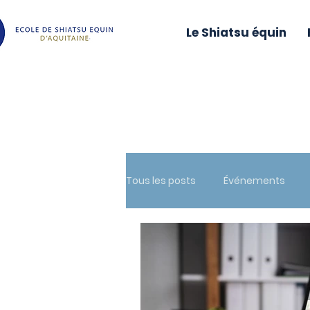
Le Shiatsu équin
Tous les posts
Événements