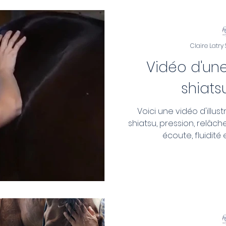
Claire Latry
Vidéo d'un
shiats
Voici une vidéo d'illu
shiatsu, pression, relâch
écoute, fluidité