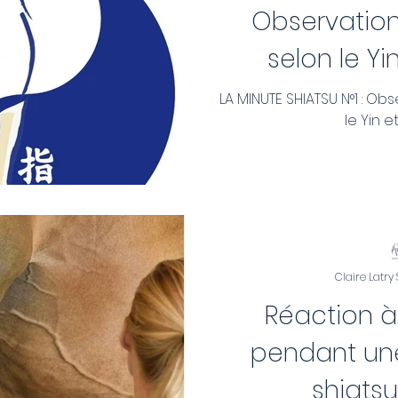
Observation
selon le Yi
LA MINUTE SHIATSU N°1 : Ob
le Yin e
Claire Latry
Réaction à
pendant un
shiatsu