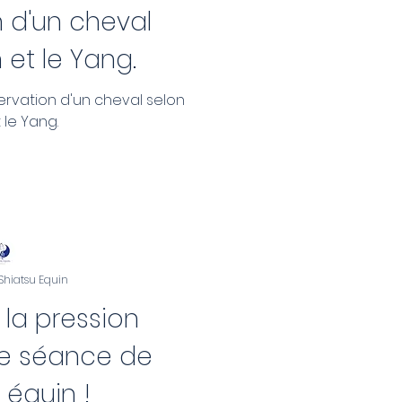
 d'un cheval
n et le Yang.
servation d'un cheval selon
t le Yang.
 Shiatsu Equin
 la pression
e séance de
 équin !