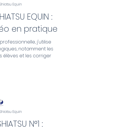
 Shiatsu Equin
IATSU EQUIN :
déo en pratique
ofessionnelle, j'utilise
gogiques, notamment les
 élèves et les corriger
 Shiatsu Equin
HIATSU N°1 :