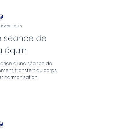
 Shiatsu Equin
e séance de
u équin
stration d'une séance de
ement, transfert du corps,
 et harmonisation