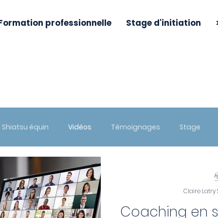
Formation professionnelle
Stage d'initiation
BLOG
Shiatsu équin
Vidéos
Témoignages
Stage
Claire Latry
Coaching en s