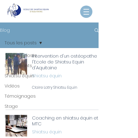
Blog
Tous les posts
Tous les posts
Intervention d'un ostéopathe à
l'Ecole de Shiatsu Equin
Événements
d'Aquitaine
Shiatsu équin
Shiatsu équin
Vidéos
Claire Latry Shiatsu Equin
Témoignages
Stage
Formation
Coaching en shiatsu équin et
MTC
Shiatsu équin