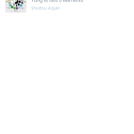
Yang et des 5 éléments
Shiatsu équin
Claire Latry Shiatsu Equin
Qu'est ce que la moxibustion ?
Shiatsu équin
Claire Latry Shiatsu Equin
Qu'est ce qu'un cheval de type
Bois selon la théorie des 5
Eléments ?
Vidéos
Claire Latry Shiatsu Equin